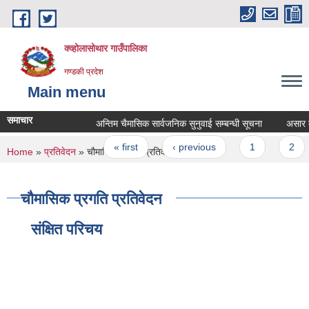
Skip to main content
क्व्होलासोथार गाउँपालिका
गण्डकी प्रदेश
Main menu
समाचार
अन्तिम चैमासिक सार्वजनिक सुनुवाई सम्बन्धी सूचना
असार महिन
Pages
« first
‹ previous
1
2
You are here
Home
»
प्रतिवेदन
» चौमासिक प्रगति प्रतिवेदन
चौमासिक प्रगति प्रतिवेदन
संक्षित परिचय