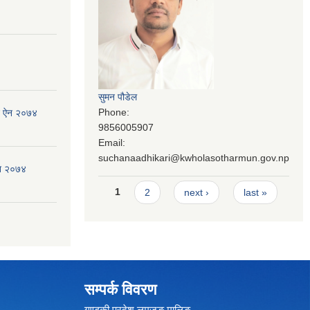
सुमन पौडेल
Phone:
जन ऐन २०७४
9856005907
Email:
suchanaadhikari@kwholasotharmun.gov.np
ऐन २०७४
Pages
1
2
next ›
last »
सम्पर्क विवरण
गण्डकी प्रदेश,लमजुङ,मालिङ