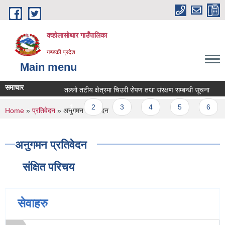
Skip to main content
क्व्होलासोथार गाउँपालिका
गण्डकी प्रदेश
Main menu
समाचार
तल्लो तटीय क्षेत्रमा चिउरी रोपण तथा संरक्षण सम्बन्धी सूचना
तल्
Pages
1
2
3
4
5
6
You are here
Home
»
प्रतिवेदन
» अनुगमन प्रतिवेदन
अनुगमन प्रतिवेदन
संक्षित परिचय
सेवाहरु