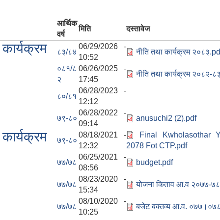
आर्थिक
मिति
दस्तावेज
वर्ष
 कार्यक्रम
06/29/2026 -
८३/८४
नीति तथा कार्यक्रम २०८३.pd
10:52
०८१/८
06/26/2025 -
नीति तथा कार्यक्रम २०८२-८३
२
17:45
06/28/2023 -
८०/८१
12:12
06/28/2022 -
७९-८०
anusuchi2 (2).pdf
09:14
 कार्यक्रम
08/18/2021 -
Final Kwholasothar 
७९-८०
12:32
2078 Fot CTP.pdf
06/25/2021 -
७७/७८
budget.pdf
08:56
08/23/2020 -
७७/७८
योजना किताव आ.व २०७७-७८
15:34
08/10/2020 -
७७/७८
बजेट बक्तव्य आ.व. ०७७।०७
10:25