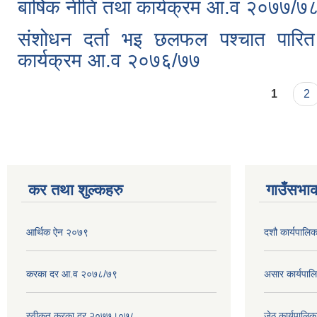
बार्षिक नीति तथा कार्यक्रम आ.व २०७७/७
संशोधन दर्ता भइ छलफल पश्चात पारि
कार्यक्रम आ.व २०७६/७७
Pages
1
2
कर तथा शुल्कहरु
गाउँसभाक
आर्थिक ऐन २०७९
दशौ कार्यपालिक
करका दर आ.व २०७८/७९
असार कार्यपा
स्वीकृत करका दर २०७७।०७८
जेठ कार्यपालि