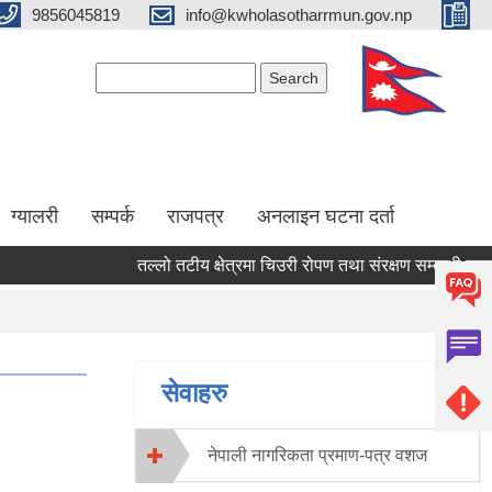
9856045819
info@kwholasotharrmun.gov.np
Search form
Search
ग्यालरी
सम्पर्क
राजपत्र
अनलाइन घटना दर्ता
तल्लो तटीय क्षेत्रमा चिउरी रोपण तथा संरक्षण सम्बन्धी सूचना
Pages
1
2
सेवाहरु
नेपाली नागरिकता प्रमाण-पत्र वशज