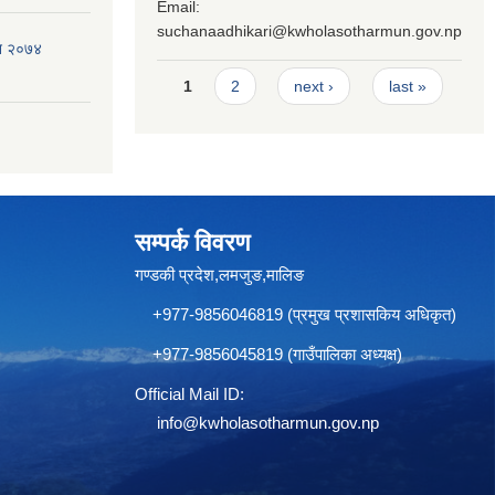
Email:
suchanaadhikari@kwholasotharmun.gov.np
ऐन २०७४
Pages
1
2
next ›
last »
सम्पर्क विवरण
गण्डकी प्रदेश,लमजुङ,मालिङ
+977-9856046819 (प्रमुख प्रशासकिय अधिकृत)
+977-9856045819 (गाउँपालिका अध्यक्ष)
Official Mail ID:
info@
kwholasotharmun.gov.np