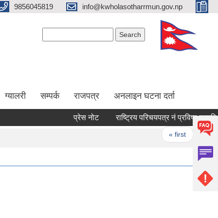
9856045819
info@kwholasotharrmun.gov.np
Search form
Search
ग्यालरी
सम्पर्क
राजपत्र
अनलाइन घटना दर्ता
प्रेस नोट
राष्ट्रिय परिचयपत्र नं प्रविष्ट सम्बन्धि सू
Pages
« first
‹ prev