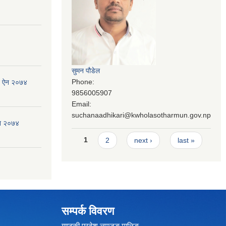
सुमन पौडेल
Phone:
जन ऐन २०७४
9856005907
Email:
suchanaadhikari@kwholasotharmun.gov.np
ऐन २०७४
Pages
1
2
next ›
last »
सम्पर्क विवरण
गण्डकी प्रदेश,लमजुङ,मालिङ