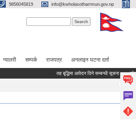
9856045819
info@kwholasotharrmun.gov.np
Search form
Search
ग्यालरी
सम्पर्क
राजपत्र
अनलाइन घटना दर्ता
तह बृ्द्धिमा आवेदन दिने सम्बन्धी सूचना
डोजर (
Pages
« first