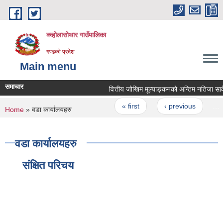
Skip to main content
क्व्होलासोथार गाउँपालिका
गण्डकी प्रदेश
Main menu
समाचार
वित्तीय जोखिम मूल्याङ्कनको अन्तिम नतिजा सार्व
Pages
« first
‹ previous
…
You are here
Home
» वडा कार्यालयहरु
वडा कार्यालयहरु
संक्षित परिचय