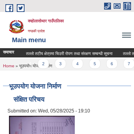
Skip to main content
क्व्होलासोथार गाउँपालिका
गण्डकी प्रदेश
Main menu
समाचार
तल्लो तटीय क्षेत्रमा चिउरी रोपण तथा संरक्षण सम्बन्धी सूचना
तल्लो तटीय क
Pages
1
2
3
4
5
6
7
You are here
Home
» भूउपयोग योजना निर्माण
भूउपयोग योजना निर्माण
संक्षित परिचय
Submitted on:
Wed, 05/28/2025 - 19:10