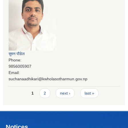
सुमन पौडेल
Phone:
9856005907
Email:
suchanaadhikari@kwholasotharmun.gov.np
Pages
1
2
next ›
last »
Notices