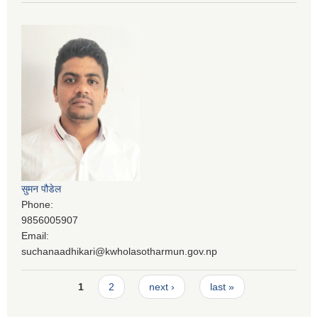
सुमन पौडेल
Phone:
9856005907
Email:
suchanaadhikari@kwholasotharmun.gov.np
Pages
1
2
next ›
last »