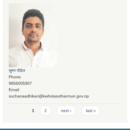
सुमन पौडेल
Phone:
9856005907
Email:
suchanaadhikari@kwholasotharmun.gov.np
Pages
1
2
next ›
last »