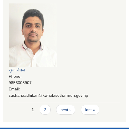
सुमन पौडेल
Phone:
9856005907
Email:
suchanaadhikari@kwholasotharmun.gov.np
Pages
1
2
next ›
last »