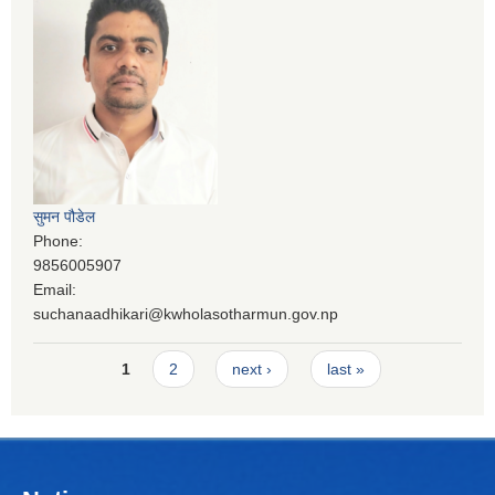
सुमन पौडेल
Phone:
9856005907
Email:
suchanaadhikari@kwholasotharmun.gov.np
Pages
1
2
next ›
last »