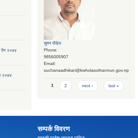
सुमन पौडेल
Phone:
जन ऐन २०७४
9856005907
Email:
suchanaadhikari@kwholasotharmun.gov.np
ऐन २०७४
Pages
1
2
next ›
last »
सम्पर्क विवरण
गण्डकी प्रदेश,लमजुङ,मालिङ