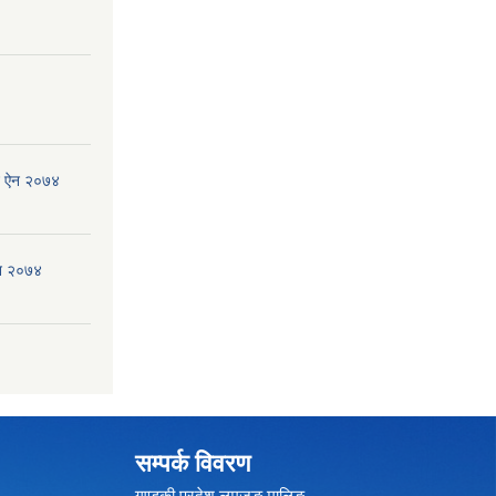
जन ऐन २०७४
ऐन २०७४
सम्पर्क विवरण
गण्डकी प्रदेश,लमजुङ,मालिङ