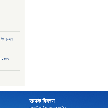
जन ऐन २०७४
ऐन २०७४
सम्पर्क विवरण
गण्डकी प्रदेश,लमजुङ,मालिङ