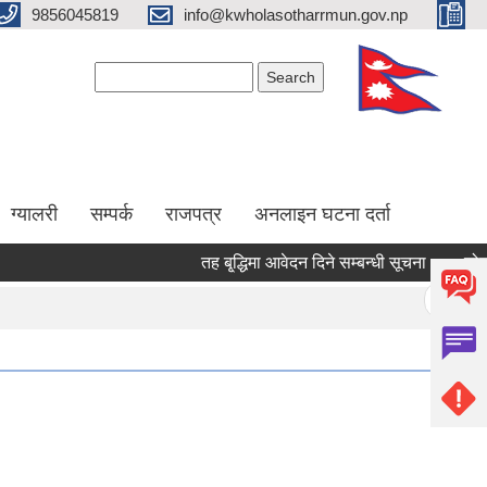
9856045819
info@kwholasotharrmun.gov.np
Search form
Search
ग्यालरी
सम्पर्क
राजपत्र
अनलाइन घटना दर्ता
तह बृ्द्धिमा आवेदन दिने सम्बन्धी सूचना
डोजर (ब्
Pages
« first