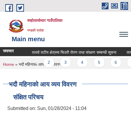
Skip to main content
क्व्होलासोथार गाउँपालिका
गण्डकी प्रदेश
Main menu
समाचार
तल्लो तटीय क्षेत्रमा चिउरी रोपण तथा संरक्षण सम्बन्धी सूचना
तल्लो त
Pages
1
2
3
4
5
6
7
You are here
Home
» भदौ महिनाको आय व्यय विवरण
भदौ महिनाको आय व्यय विवरण
संक्षित परिचय
Submitted on:
Sun, 01/28/2024 - 11:04