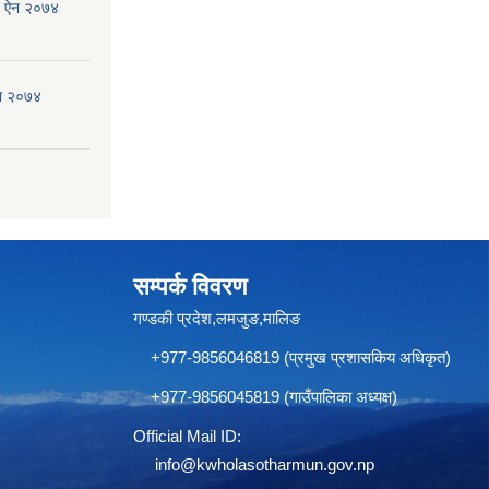
जन ऐन २०७४
ऐन २०७४
सम्पर्क विवरण
गण्डकी प्रदेश,लमजुङ,मालिङ
+977-9856046819 (प्रमुख प्रशासकिय अधिकृत)
+977-9856045819 (गाउँपालिका अध्यक्ष)
Official Mail ID:
info@
kwholasotharmun.gov.np