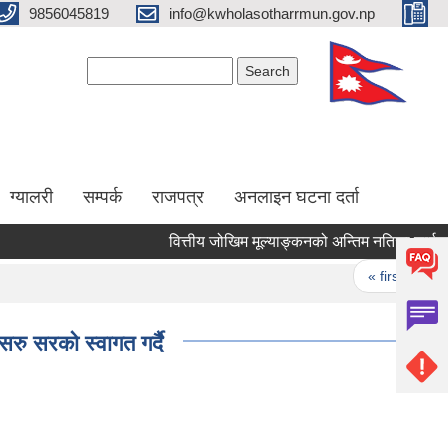
9856045819
info@kwholasotharrmun.gov.np
Search form
Search
ग्यालरी
सम्पर्क
राजपत्र
अनलाइन घटना दर्ता
वित्तीय जोखिम मूल्याङ्कनको अन्तिम नतिजा सार्वजनिक
Pages
« first
‹ p
रु सरको स्वागत गर्दै