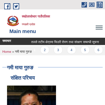
Skip to main content
क्व्होलासोथार गाउँपालिका
गण्डकी प्रदेश
Main menu
समाचार
तल्लो तटीय क्षेत्रमा चिउरी रोपण तथा संरक्षण सम्बन्धी सूचना
तल
Pages
1
2
3
4
5
6
You are here
Home
» गमी माया गुरुङ
गमी माया गुरुङ
संक्षित परिचय