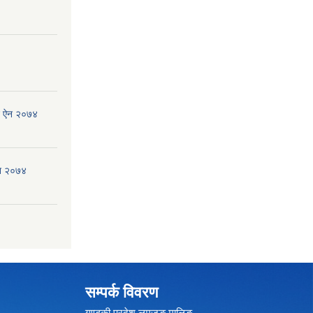
जन ऐन २०७४
ऐन २०७४
सम्पर्क विवरण
गण्डकी प्रदेश,लमजुङ,मालिङ