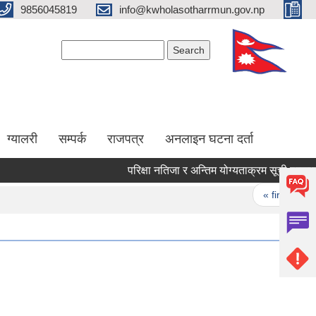
9856045819
info@kwholasotharrmun.gov.np
Search form
Search
ग्यालरी
सम्पर्क
राजपत्र
अनलाइन घटना दर्ता
परिक्षा नतिजा र अन्तिम योग्यताक्रम सूची प्रकाशन 
Pages
« first
‹ p