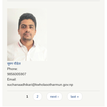
सुमन पौडेल
Phone:
9856005907
Email:
suchanaadhikari@kwholasotharmun.gov.np
Pages
1
2
next ›
last »