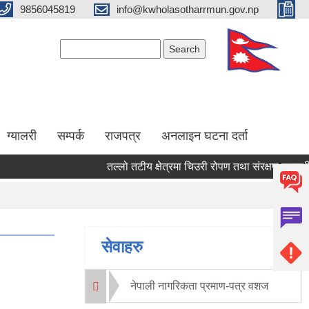
9856045819
info@kwholasotharrmun.gov.np
Search form
Search
ग्यालरी
सम्पर्क
राजपत्र
अनलाइन घटना दर्ता
तल्लो तटीय क्षेत्रमा चिउरी रोपण तथा संरक्षण सम्बन्धी सूच
Pages
1
सेवाहरु
नेपाली नागरिकता प्रमाण-पत्र वशज